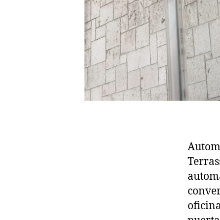
Automa
Terras
automa
conver
oficin