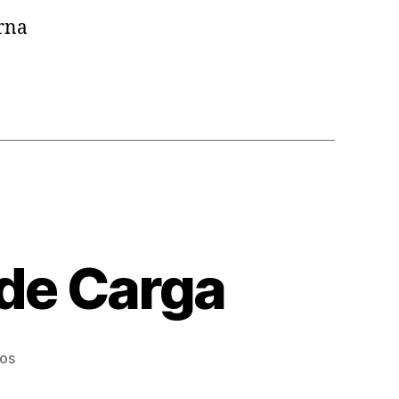
rna
 de Carga
en
ios
Eficiencia