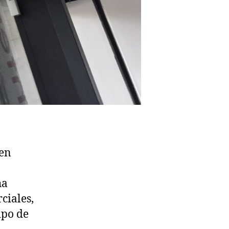
 en
ha
ciales,
ipo de