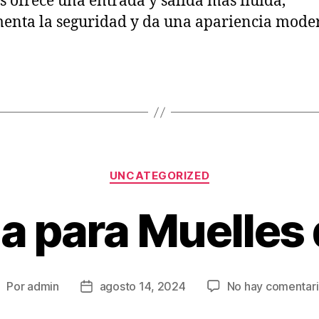
s ofrece una entrada y salida más fluida,
enta la seguridad y da una apariencia mode
Categorías
UNCATEGORIZED
ia para Muelles
Por
admin
agosto 14, 2024
No hay comentar
utor
Fecha
e
de