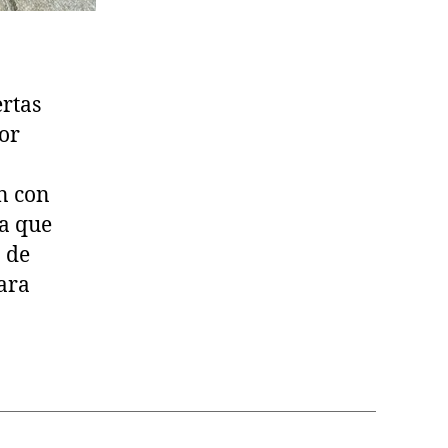
ertas
or
n con
a que
 de
ara