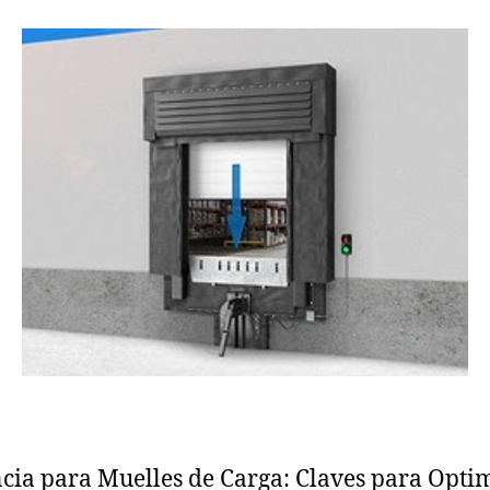
a
la
ntrada
entrada
ncia para Muelles de Carga: Claves para Opti