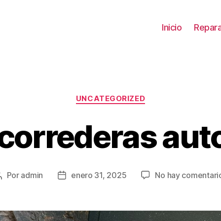
Inicio
Repara
Categorías
UNCATEGORIZED
 correderas aut
Por
admin
enero 31, 2025
No hay comentari
Autor
Fecha
de
de
la
la
entrada
entrada