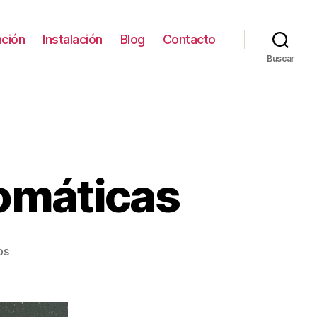
ción
Instalación
Blog
Contacto
Buscar
omáticas
en
os
Puertas
correderas
automáticas